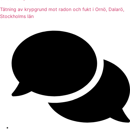
Tätning av krypgrund mot radon och fukt i Ornö, Dalarö,
Stockholms län