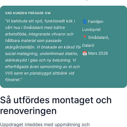
VAD KUNDEN FRÅGADE OM
“Vi behövde ett nytt, funktionellt kök i
👤 Familjen
vårt hus i Smådalarö med bättre
Lundqvist
arbetsflöde, integrerade vitvaror och
📍 Smådalarö,
hållbara material som passade
Dalarö
skärgårdsmiljön. Vi önskade en köksö för
📅 Mars 2026
social matlagning, underlimmad diskho,
stänkskydd i glas och ny belysning. Vi
efterfrågade även samordning av el och
VVS samt en platsbyggd sittbänk vid
fönstret.”
Så utfördes montaget och
renoveringen
Uppdraget inleddes med uppmätning och