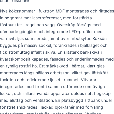
under diskbänk.
Nya köksstommar i fukttrög MDF monterades och riktades
in noggrant mot laserreferenser, med förstärkta
fästpunkter i regel och vägg. Överskåp försågs med
dämpade gångjärn och integrerade LED-profiler med
varmvitt ljus som spreds jämnt över arbetsytor. Köksön
byggdes på massiv sockel, förankrades i bjälklaget och
fick strömuttag infällt i skiva. En slitstark bänkskiva i
kvartskomposit kapades, fasades och underlimmades med
en rymlig rostfri ho. Ett stänkskydd i härdat, klart glas
monterades längs hällens arbetszon, vilket gav lättskött
funktion och reflekterade ljuset i rummet. Vitvaror
integrerades med front i samma utförande som övriga
luckor, och sällananvända apparater doldes i ett högskåp
med eluttag och ventilation. En platsbyggd sittbänk under
fönstret snickrades i lackad björkfanér med förvaring