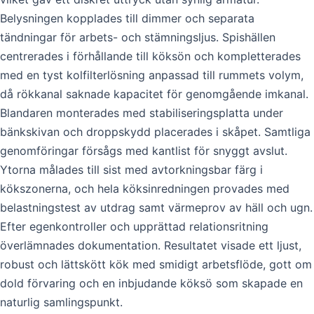
Belysningen kopplades till dimmer och separata
tändningar för arbets- och stämningsljus. Spishällen
centrerades i förhållande till köksön och kompletterades
med en tyst kolfilterlösning anpassad till rummets volym,
då rökkanal saknade kapacitet för genomgående imkanal.
Blandaren monterades med stabiliseringsplatta under
bänkskivan och droppskydd placerades i skåpet. Samtliga
genomföringar försågs med kantlist för snyggt avslut.
Ytorna målades till sist med avtorkningsbar färg i
kökszonerna, och hela köksinredningen provades med
belastningstest av utdrag samt värmeprov av häll och ugn.
Efter egenkontroller och upprättad relationsritning
överlämnades dokumentation. Resultatet visade ett ljust,
robust och lättskött kök med smidigt arbetsflöde, gott om
dold förvaring och en inbjudande köksö som skapade en
naturlig samlingspunkt.