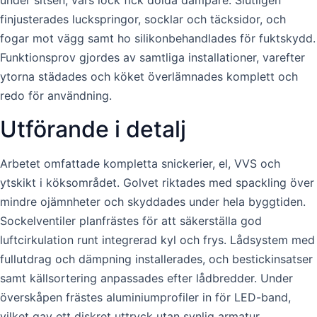
under sitsen, vars lock fick dolda dämpare. Slutligen
finjusterades luckspringor, socklar och täcksidor, och
fogar mot vägg samt ho silikonbehandlades för fuktskydd.
Funktionsprov gjordes av samtliga installationer, varefter
ytorna städades och köket överlämnades komplett och
redo för användning.
Utförande i detalj
Arbetet omfattade kompletta snickerier, el, VVS och
ytskikt i köksområdet. Golvet riktades med spackling över
mindre ojämnheter och skyddades under hela byggtiden.
Sockelventiler planfrästes för att säkerställa god
luftcirkulation runt integrerad kyl och frys. Lådsystem med
fullutdrag och dämpning installerades, och bestickinsatser
samt källsortering anpassades efter lådbredder. Under
överskåpen frästes aluminiumprofiler in för LED-band,
vilket gav ett diskret uttryck utan synlig armatur.