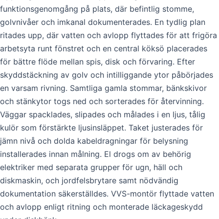
funktionsgenomgång på plats, där befintlig stomme,
golvnivåer och imkanal dokumenterades. En tydlig plan
ritades upp, där vatten och avlopp flyttades för att frigöra
arbetsyta runt fönstret och en central köksö placerades
för bättre flöde mellan spis, disk och förvaring. Efter
skyddstäckning av golv och intilliggande ytor påbörjades
en varsam rivning. Samtliga gamla stommar, bänkskivor
och stänkytor togs ned och sorterades för återvinning.
Väggar spacklades, slipades och målades i en ljus, tålig
kulör som förstärkte ljusinsläppet. Taket justerades för
jämn nivå och dolda kabeldragningar för belysning
installerades innan målning. El drogs om av behörig
elektriker med separata grupper för ugn, häll och
diskmaskin, och jordfelsbrytare samt nödvändig
dokumentation säkerställdes. VVS-montör flyttade vatten
och avlopp enligt ritning och monterade läckageskydd