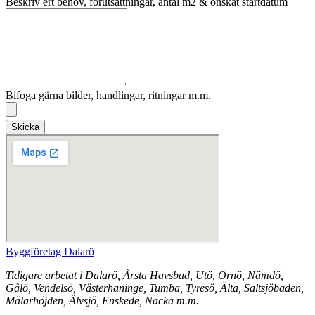
Beskriv ert behov, förutsättningar, antal m2 & önskat startdatum
Bifoga gärna bilder, handlingar, ritningar m.m.
Skicka
Byggföretag Dalarö
Tidigare arbetat i Dalarö, Årsta Havsbad, Utö, Ornö, Nämdö,
Gålö, Vendelsö, Västerhaninge, Tumba, Tyresö, Älta, Saltsjöbaden,
Mälarhöjden, Älvsjö, Enskede, Nacka m.m.