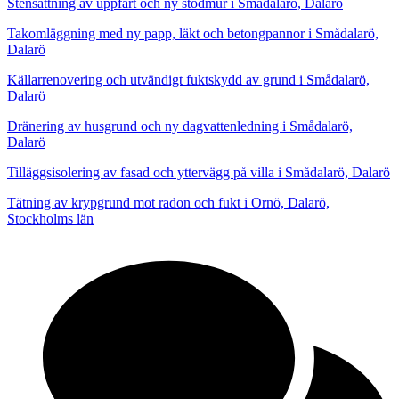
Stensättning av uppfart och ny stödmur i Smådalarö, Dalarö
Takomläggning med ny papp, läkt och betongpannor i Smådalarö,
Dalarö
Källarrenovering och utvändigt fuktskydd av grund i Smådalarö,
Dalarö
Dränering av husgrund och ny dagvattenledning i Smådalarö,
Dalarö
Tilläggsisolering av fasad och yttervägg på villa i Smådalarö, Dalarö
Tätning av krypgrund mot radon och fukt i Ornö, Dalarö,
Stockholms län