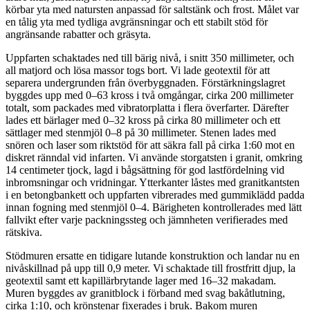
körbar yta med natursten anpassad för saltstänk och frost. Målet var
en tålig yta med tydliga avgränsningar och ett stabilt stöd för
angränsande rabatter och gräsyta.
Uppfarten schaktades ned till bärig nivå, i snitt 350 millimeter, och
all matjord och lösa massor togs bort. Vi lade geotextil för att
separera undergrunden från överbyggnaden. Förstärkningslagret
byggdes upp med 0–63 kross i två omgångar, cirka 200 millimeter
totalt, som packades med vibratorplatta i flera överfarter. Därefter
lades ett bärlager med 0–32 kross på cirka 80 millimeter och ett
sättlager med stenmjöl 0–8 på 30 millimeter. Stenen lades med
snören och laser som riktstöd för att säkra fall på cirka 1:60 mot en
diskret ränndal vid infarten. Vi använde storgatsten i granit, omkring
14 centimeter tjock, lagd i bågsättning för god lastfördelning vid
inbromsningar och vridningar. Ytterkanter låstes med granitkantsten
i en betongbankett och uppfarten vibrerades med gummiklädd padda
innan fogning med stenmjöl 0–4. Bärigheten kontrollerades med lätt
fallvikt efter varje packningssteg och jämnheten verifierades med
rätskiva.
Stödmuren ersatte en tidigare lutande konstruktion och landar nu en
nivåskillnad på upp till 0,9 meter. Vi schaktade till frostfritt djup, la
geotextil samt ett kapillärbrytande lager med 16–32 makadam.
Muren byggdes av granitblock i förband med svag bakåtlutning,
cirka 1:10, och krönstenar fixerades i bruk. Bakom muren