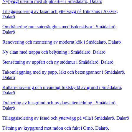
Nybyggt uterum med skjutpartier i Smådalarö, Dalarö
Tilläggsisolering av fasad och yttervägg på fritidshus i Askvik,
Dalarö
Omdränering runt suterränghus med isolerskivor i Smådalarö,
Dalarö
Renovering och montering av modernt kök i Smådalarö, Dalarö
Ny altan med trappa och belysning i Smådalarö, Dalarö
Stensättning av uppfart och ny stödmur i Smådalarö, Dalarö
Takomläggning med ny papp, läkt och betongpannor i Smådalarö,
Dalarö
Källarrenovering och utvändigt fuktskydd av grund i Smådalarö,
Dalarö
Dränering av husgrund och ny dagvattenledning i Smådalarö,
Dalarö
Tilläggsisolering av fasad och yttervägg på villa i Smådalarö, Dalarö
Tätning av krypgrund mot radon och fukt i Ornö, Dalarö,