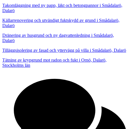
Takomläggning med ny papp, läkt och betongpannor i Smådalarö,
Dalarö
Källarrenovering och utvändigt fuktskydd av grund i Smådalarö,
Dalarö
Dränering av husgrund och ny dagvattenledning i Smådalarö,
Dalarö
Tilläggsisolering av fasad och yttervägg på villa i Smådalarö, Dalarö
Tätning av krypgrund mot radon och fukt i Ornö, Dalarö,
Stockholms län