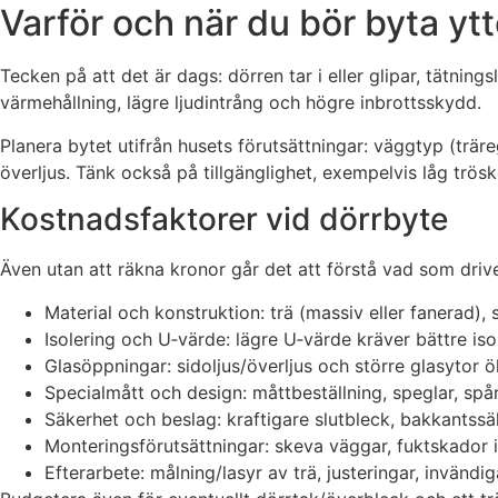
Varför och när du bör byta yt
Tecken på att det är dags: dörren tar i eller glipar, tätning
värmehållning, lägre ljudintrång och högre inbrottsskydd.
Planera bytet utifrån husets förutsättningar: väggtyp (träreg
överljus. Tänk också på tillgänglighet, exempelvis låg trösk
Kostnadsfaktorer vid dörrbyte
Även utan att räkna kronor går det att förstå vad som driv
Material och konstruktion: trä (massiv eller fanerad),
Isolering och U‑värde: lägre U‑värde kräver bättre iso
Glasöppningar: sidoljus/överljus och större glasytor 
Specialmått och design: måttbeställning, speglar, sp
Säkerhet och beslag: kraftigare slutbleck, bakkantss
Monteringsförutsättningar: skeva väggar, fuktskador i
Efterarbete: målning/lasyr av trä, justeringar, invänd