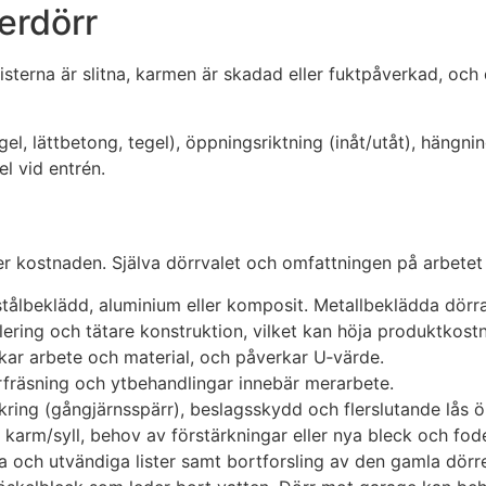
terdörr
slisterna är slitna, karmen är skadad eller fuktpåverkad, och
el, lättbetong, tegel), öppningsriktning (inåt/utåt), hängnin
el vid entrén.
er kostnaden. Själva dörrvalet och omfattningen på arbetet
 stålbeklädd, aluminium eller komposit. Metallbeklädda dörra
lering och tätare konstruktion, vilket kan höja produktkost
ökar arbete och material, och påverkar U‑värde.
årfräsning och ytbehandlingar innebär merarbete.
äkring (gångjärnsspärr), beslagsskydd och flerslutande lås
 karm/syll, behov av förstärkningar eller nya bleck och fode
iga och utvändiga lister samt bortforsling av den gamla dörr