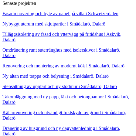
Senaste projekten
Fasadrenovering och byte av panel på villa i Schweizerdalen
Nybyggt uterum med skjutpartier i Smådalarö, Dalarö
Tilläggsisolering av fasad och yttervägg på fritidshus i Askvik,
Dalarö
Omdränering runt suterränghus med isolerskivor i Smådalarö,
Dalarö
Renovering och montering av modernt kök i Smådalarö, Dalarö
Ny altan med trappa och belysning i Smådalarö, Dalarö
Stensättning av uppfart och ny stödmur i Smådalarö, Dalarö
Takomläggning med ny papp, läkt och betongpannor i Smådalarö,
Dalarö
Källarrenovering och utvändigt fuktskydd av grund i Smådalarö,
Dalarö
Dränering av husgrund och ny dagvattenledning i Smådalarö,
Dalarö