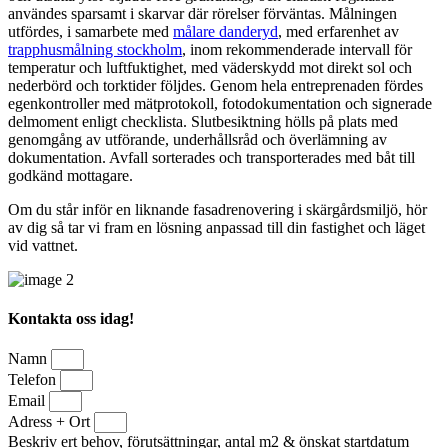
användes sparsamt i skarvar där rörelser förväntas. Målningen
utfördes, i samarbete med
målare danderyd
, med erfarenhet av
trapphusmålning stockholm
, inom rekommenderade intervall för
temperatur och luftfuktighet, med väderskydd mot direkt sol och
nederbörd och torktider följdes. Genom hela entreprenaden fördes
egenkontroller med mätprotokoll, fotodokumentation och signerade
delmoment enligt checklista. Slutbesiktning hölls på plats med
genomgång av utförande, underhållsråd och överlämning av
dokumentation. Avfall sorterades och transporterades med båt till
godkänd mottagare.
Om du står inför en liknande fasadrenovering i skärgårdsmiljö, hör
av dig så tar vi fram en lösning anpassad till din fastighet och läget
vid vattnet.
Kontakta oss idag!
Namn
Telefon
Email
Adress + Ort
Beskriv ert behov, förutsättningar, antal m2 & önskat startdatum