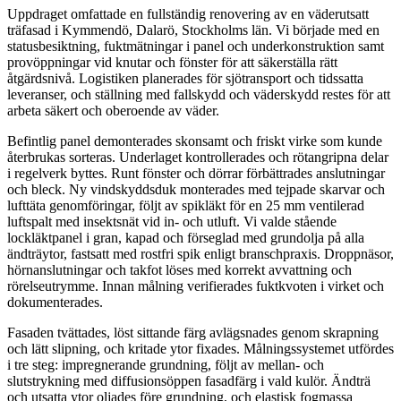
Uppdraget omfattade en fullständig renovering av en väderutsatt
träfasad i Kymmendö, Dalarö, Stockholms län. Vi började med en
statusbesiktning, fuktmätningar i panel och underkonstruktion samt
provöppningar vid knutar och fönster för att säkerställa rätt
åtgärdsnivå. Logistiken planerades för sjötransport och tidssatta
leveranser, och ställning med fallskydd och väderskydd restes för att
arbeta säkert och oberoende av väder.
Befintlig panel demonterades skonsamt och friskt virke som kunde
återbrukas sorteras. Underlaget kontrollerades och rötangripna delar
i regelverk byttes. Runt fönster och dörrar förbättrades anslutningar
och bleck. Ny vindskyddsduk monterades med tejpade skarvar och
lufttäta genomföringar, följt av spikläkt för en 25 mm ventilerad
luftspalt med insektsnät vid in- och utluft. Vi valde stående
lockläktpanel i gran, kapad och förseglad med grundolja på alla
ändträytor, fastsatt med rostfri spik enligt branschpraxis. Droppnäsor,
hörnanslutningar och takfot löses med korrekt avvattning och
rörelseutrymme. Innan målning verifierades fuktkvoten i virket och
dokumenterades.
Fasaden tvättades, löst sittande färg avlägsnades genom skrapning
och lätt slipning, och kritade ytor fixades. Målningssystemet utfördes
i tre steg: impregnerande grundning, följt av mellan- och
slutstrykning med diffusionsöppen fasadfärg i vald kulör. Ändträ
och utsatta ytor oljades före grundning, och elastisk fogmassa