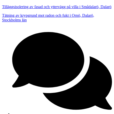
Tilläggsisolering av fasad och yttervägg på villa i Smådalarö, Dalarö
Tätning av krypgrund mot radon och fukt i Ornö, Dalarö,
Stockholms län