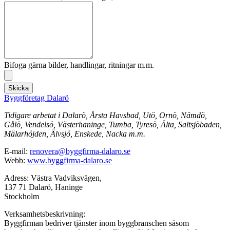
Bifoga gärna bilder, handlingar, ritningar m.m.
Skicka
Byggföretag Dalarö
Tidigare arbetat i Dalarö, Årsta Havsbad, Utö, Ornö, Nämdö,
Gålö, Vendelsö, Västerhaninge, Tumba, Tyresö, Älta, Saltsjöbaden,
Mälarhöjden, Älvsjö, Enskede, Nacka m.m.
E-mail:
renovera@byggfirma-dalaro.se
Webb:
www.byggfirma-dalaro.se
Adress: Västra Vadviksvägen,
137 71 Dalarö, Haninge
Stockholm
Verksamhetsbeskrivning:
Byggfirman bedriver tjänster inom byggbranschen såsom