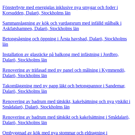
Fönsterbyte med energiglas inklusive nya smygar och foder i
Korsudden, Dalarö, Stockholms län
Sammanslagning av kök och vardagsrum med infälld stålbalk i
Askfatshamnen, Dalarö, Stockholms län
Betongsågning och öppning i Årsta havsbad, Dalarö, Stockholms
län
Installation av glasräcke på balkong med infästning i Jordbro,
Dalarö, Stockholms län
Renovering av träfasad med ny panel och målning i Kymmendö,
Dalarö, Stockholms län
Takomläggning med ny papp läkt och betongpannor i Sandemar,
Dalarö, Stockholms län
Renovering av badrum med tätskikt, kakelsättning och nya ytskikt i
Smådalarö, Dalarö, Stockholms län
Renovering av badrum med tätskikt och kakelsättning i Smådalarö,
Dalarö, Stockholms län
Ombyggnad av kök med nya stommar och eldragning i