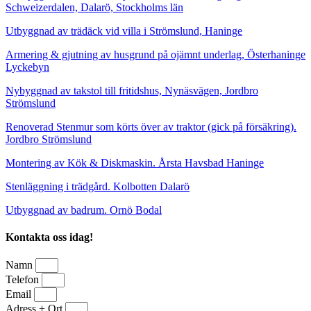
Schweizerdalen, Dalarö, Stockholms län
Utbyggnad av trädäck vid villa i Strömslund, Haninge
Armering & gjutning av husgrund på ojämnt underlag, Österhaninge
Lyckebyn
Nybyggnad av takstol till fritidshus, Nynäsvägen, Jordbro
Strömslund
Renoverad Stenmur som körts över av traktor (gick på försäkring).
Jordbro Strömslund
Montering av Kök & Diskmaskin. Årsta Havsbad Haninge
Stenläggning i trädgård. Kolbotten Dalarö
Utbyggnad av badrum. Ornö Bodal
Kontakta oss idag!
Namn
Telefon
Email
Adress + Ort