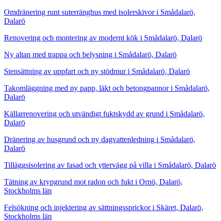
Omdränering runt suterränghus med isolerskivor i Smådalarö,
Dalarö
Renovering och montering av modernt kök i Smådalarö, Dalarö
Ny altan med trappa och belysning i Smådalarö, Dalarö
Stensättning av uppfart och ny stödmur i Smådalarö, Dalarö
Takomläggning med ny papp, läkt och betongpannor i Smådalarö,
Dalarö
Källarrenovering och utvändigt fuktskydd av grund i Smådalarö,
Dalarö
Dränering av husgrund och ny dagvattenledning i Smådalarö,
Dalarö
Tilläggsisolering av fasad och yttervägg på villa i Smådalarö, Dalarö
Tätning av krypgrund mot radon och fukt i Ornö, Dalarö,
Stockholms län
Felsökning och injektering av sättningssprickor i Skäret, Dalarö,
Stockholms län