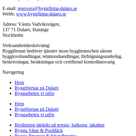
E-mail:
renovera@byggfirma-dalaro.se
Webb:
www.byggfirma-dalaro.se
Adress: Västra Vadviksvägen,
137 71 Dalarö, Haninge
Stockholm
Verksamhetsbeskrivning:
Byggfirman bedriver tjänster inom byggbranschen såsom
bygglovshandlingar, relationshandlingar, förfrågningsunderlag,
beskrivningar, besiktningar och certifierad kontrollansvarig
Navigering
Hem
Byggföretag på Dalarö
Byggarbeten vi utför
Hem
Byggföretag på Dalarö
Byggarbeten vi utför
Besiktning tätskikt på terrass, balkong, takaltan
Bygga Altan & Pooldäck
Bygga Bryggor & Strandbrygga